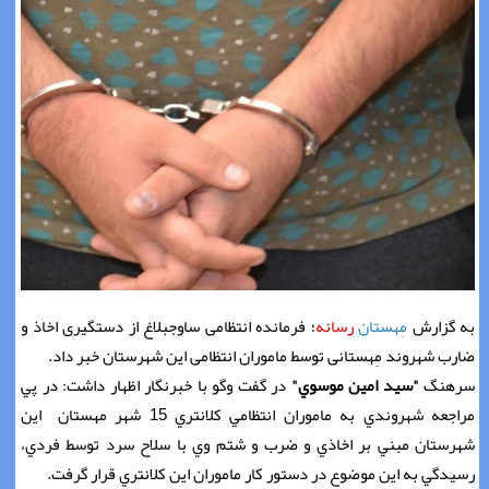
به گزارش
مِهستان
رسانه
؛ فرمانده انتظامی ساوجبلاغ از دستگيری اخاذ‎ ‎و
ضارب شهروند مِهستانی توسط ماموران ‏انتظامی اين شهرستان خبر داد.‏‎ ‎
سرهنگ
"سيد امين موسوي"
در گفت وگو با خبرنگار اظهار داشت: در پي
مراجعه شهروندي به ماموران انتظامي کلانتري 15 شهر مهستان اين
شهرستان مبني بر اخاذي و ضرب و شتم وي با سلاح سرد توسط فردي،
رسيدگي به اين موضوع در دستور کار ماموران اين کلانتري قرار گرفت.