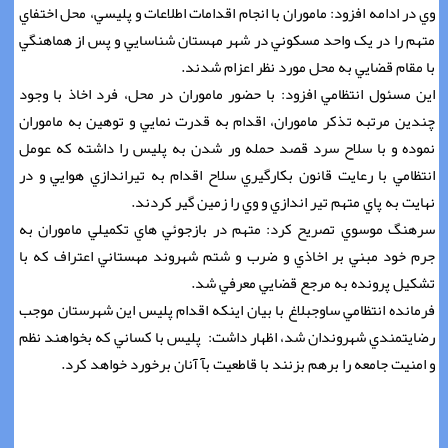
وي در ادامه افزود: ماموران با انجام اقدامات اطلاعات و پليسي، محل اختفاي
متهم را در يک واحد مسکوني در شهر مهستان شناسايي و پس از هماهنگي
با مقام قضايي به محل مورد نظر اعزام شدند.
اين مسئول انتظامي افزود: با حضور ماموران در محل، فرد اخاذ با وجود
چندين مرتبه تذکر ماموران، اقدام به قدرت نمايي و توهين به ماموران
نموده و با سلاح سرد قصد حمله ور شدن به پليس را داشته که عومل
انتظامي با رعايت قانون بکارگيري سلاح اقدام به تيراندازي هوايي و در
نهايت به پاي متهم تير اندازي و وي را زمين گير کردند.
سرهنگ موسوي تصريح کرد: متهم در بازجوئي هاي تکميلي ماموران به
جرم خود مبني بر اخاذي و ضرب و شتم شهروند مهستاني اعتراف که با
تشکيل پرونده به مرجع قضايي معرفي شد.
فرمانده انتظامي ساوجبلاغ با بيان اينکه اقدام پليس اين شهرستان موجب
رضايتمندي شهروندان شد، اظهار داشت: پليس با کساني که بخواهند نظم
و امنيت جامعه را برهم بزنند با قاطعيت بآ آنان برخورد خواهد کرد.