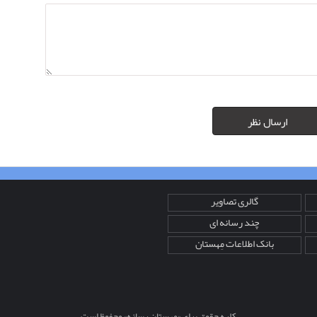
ارسال نظر
گالری تصاویر
چند رسانه ای
بانک اطلاعات مِهستان
کلیه حقوق برای «مِهستان رسانه» محفوظ است