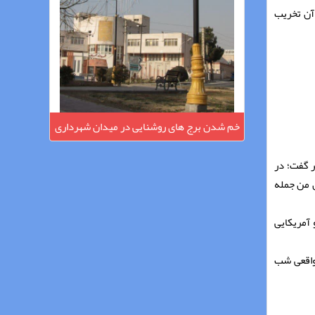
 آن تخریب
خم شدن برج های روشنایی در میدان شهرداری
مِهستان
ر گفت؛ در
ن من جمله
آمریکایی
واقعی شب