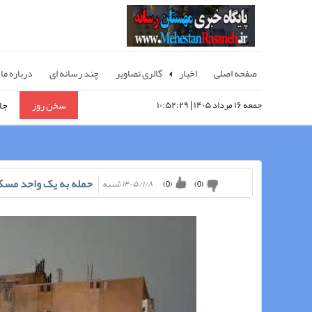
صفحه اصلی
اخبار
گالری تصاویر
چند رسانه ای
درباره ما
سخن روز
جا
جمعه ۱۶ مرداد ۱۴۰۵ | ۱۰:۵۲:۲۹
مِه
مِ
حمله به یک واحد مسک
۱۴۰۵/۱/۸ شنبه
)
0
(
)
0
(