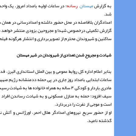
به گزارش
مِهستان
رسانه
؛ در ساعات اولیه بامداد امروز، یک و
شد.
امدادگران بلافاصله در محل حضور داشته و امدادرسانی در همان 
گزارش تکمیلی درخصوص شهدا و مجروحین بزودی منتشر خواهد 
ساکنین و شهروندان محترم از تصویربرداری و انتشار هرگونه فیلم
شهادت و مجروح شدن تعدادی از شهروندان در شهر مهستان
بنابر اعلام اداره کل روابط عمومی و بین الملل استانداری البرز، ق
ساعات ابتدایی بامداد روز جاری در پی حمله ددمنشانه رژیم صهیو
مادری باردار و کودکی ۴ ساله به همراه خانواده ها به شهادت رسیدند.
سیف افزود؛ حمله به منازل مسکونی و به شهادت رساندن افراد غ
است و موجی از نفرت را دربردارد.
او از حضور سریع نیروهای امدادگر هلال احمر، اورژانس و آتش 
گذشته نامید.