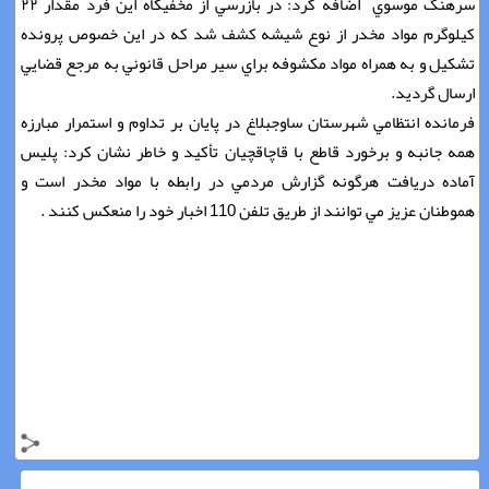
سرهنگ موسوي اضافه کرد: در بازرسي از مخفيگاه اين فرد مقدار ۲۲
کيلوگرم مواد مخدر از نوع شيشه کشف شد که در اين خصوص پرونده
تشکيل و به همراه مواد مکشوفه براي سير مراحل قانوني به مرجع قضايي
ارسال گرديد.
فرمانده انتظامي شهرستان ساوجبلاغ در پايان بر تداوم و استمرار مبارزه
همه جانبه و برخورد قاطع با قاچاقچيان تأکيد و خاطر نشان کرد: پليس
آماده دريافت هرگونه گزارش مردمي در رابطه با مواد مخدر است و
هموطنان عزيز مي توانند از طريق تلفن 110 اخبار خود را منعکس کنند .